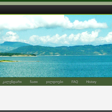
კალენდარი
ჩათი
ჯილდოები
FAQ
History