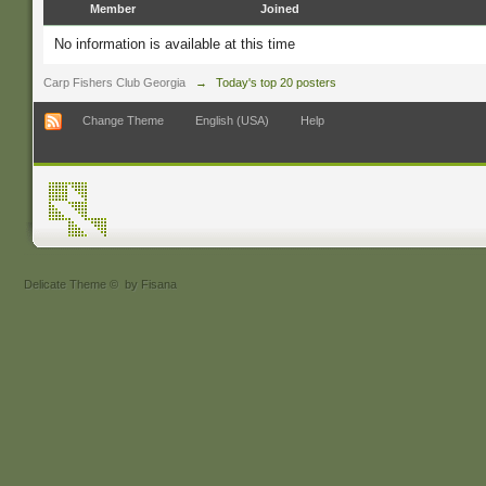
Member
Joined
No information is available at this time
Carp Fishers Club Georgia
→
Today's top 20 posters
Change Theme
English (USA)
Help
Delicate Theme
©
by Fisana