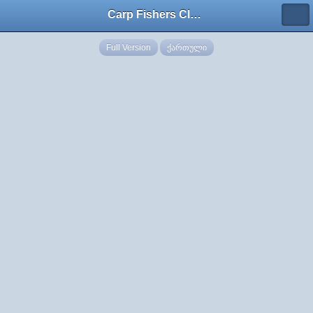
Carp Fishers Club Georgia
Full Version
ქართული