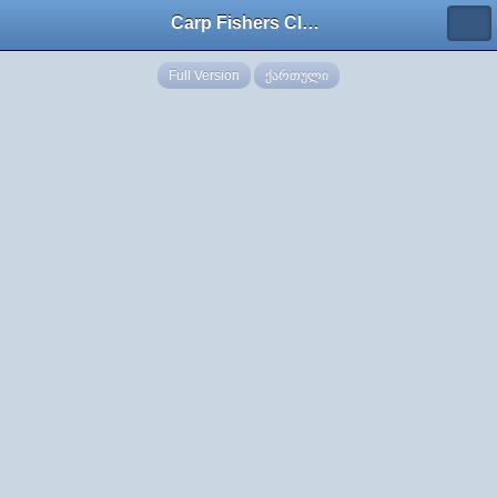
Carp Fishers Club Georgia
Full Version
ქართული