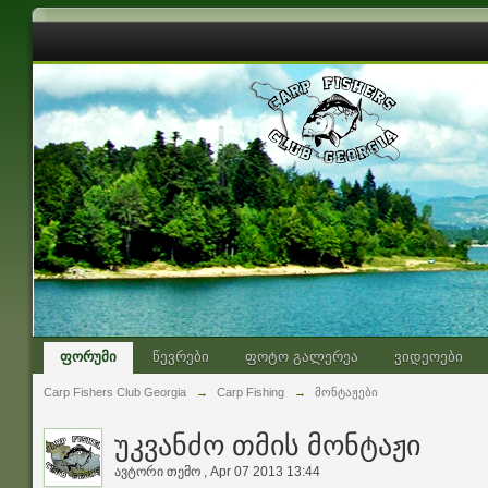
ფორუმი
წევრები
ფოტო გალერეა
ვიდეოები
Carp Fishers Club Georgia
→
Carp Fishing
→
მონტაჟები
უკვანძო თმის მონტაჟი
ავტორი
თემო
,
Apr 07 2013 13:44