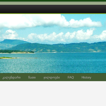
კალენდარი
ჩათი
ჯილდოები
FAQ
History