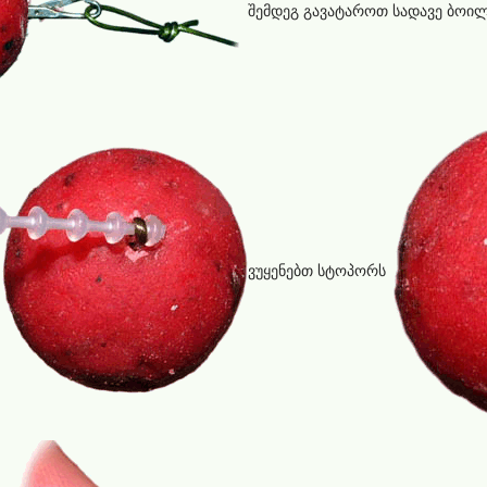
შემდეგ გავატაროთ სადავე ბოილშ
ვუყენებთ სტოპორს