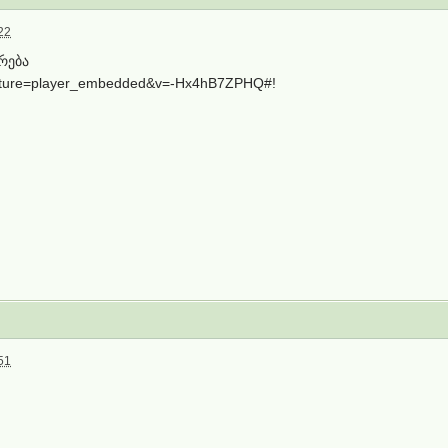
22
ირება
eature=player_embedded&v=-Hx4hB7ZPHQ#!
51