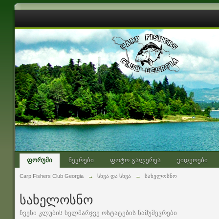
ფორუმი
წევრები
ფოტო გალერეა
ვიდეოები
Carp Fishers Club Georgia
→
სხვა და სხვა
→
სახელოსნო
სახელოსნო
ჩვენი კლუბის ხელმარჯვე ოსტატების ნამუშევრები