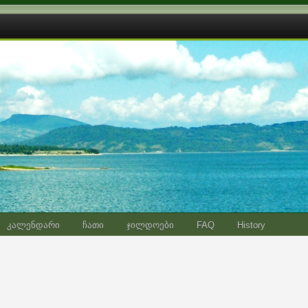
კალენდარი
ჩათი
ჯილდოები
FAQ
History